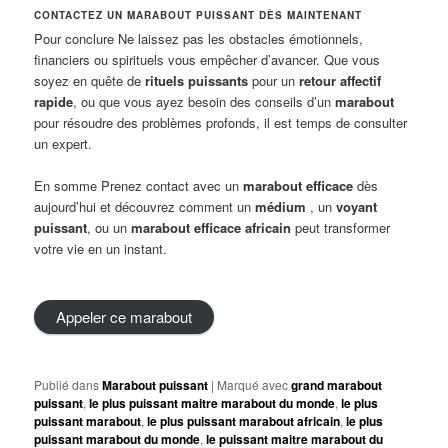
CONTACTEZ UN MARABOUT PUISSANT DÈS MAINTENANT
Pour conclure Ne laissez pas les obstacles émotionnels,
financiers ou spirituels vous empêcher d’avancer. Que vous
soyez en quête de
rituels puissants
pour un
retour affectif
rapide
, ou que vous ayez besoin des conseils d’un
marabout
pour résoudre des problèmes profonds, il est temps de consulter
un expert.
En somme Prenez contact avec un
marabout efficace
dès
aujourd’hui et découvrez comment un
médium
, un
voyant
puissant
, ou un
marabout efficace africain
peut transformer
votre vie en un instant.
Appeler ce marabout
Publié dans
Marabout puissant
|
Marqué avec
grand marabout
puissant
,
le plus puissant maitre marabout du monde
,
le plus
puissant marabout
,
le plus puissant marabout africain
,
le plus
puissant marabout du monde
,
le puissant maitre marabout du