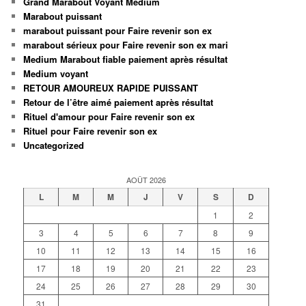
Grand Marabout Voyant Médium
Marabout puissant
marabout puissant pour Faire revenir son ex
marabout sérieux pour Faire revenir son ex mari
Medium Marabout fiable paiement après résultat
Medium voyant
RETOUR AMOUREUX RAPIDE PUISSANT
Retour de l’être aimé paiement après résultat
Rituel d'amour pour Faire revenir son ex
Rituel pour Faire revenir son ex
Uncategorized
AOÛT 2026
L
M
M
J
V
S
D
1
2
3
4
5
6
7
8
9
10
11
12
13
14
15
16
17
18
19
20
21
22
23
24
25
26
27
28
29
30
31