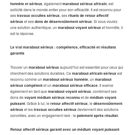
honnête et sérieux
, également
marabout sérieux africain
, est
sollicité dans le monde entier pour son efficacité. Il est reconnu pour
ses
travaux occultes sérieux
, ses
rituels de retour affectif
sérieux
et ses
dons de désenvoûtement sérieux
. Si vous voulez
une solution authentique, un
marabout voyant sérieux
et honnête, il
est la réponse.
Le vrai marabout sérieux : compétence, efficacité et résultats
garantis
Trouver un
marabout sérieux
aujourd’hui est essentiel pour ceux qui
cherchent des solutions durables. Ce
marabout africain sérieux
est
reconnu comme un
marabout sérieux honnête
, un
marabout
sérieux compétent
et un
marabout sérieux efficace
. Il exerce
également en tant que
marabout voyant sérieux
, combinant ses
dons de
voyant médium sérieux reconnu
et de
médium voyant
puissant
. Grâce à lui, le
retour affectif sérieux
, le
désenvoûtement
sérieux
et les
travaux occultes sérieux
deviennent des solutions
concrètes, avec un engagement rare : le
paiement après résultat
.
Retour affectif sérieux garanti avec un médium voyant puissant