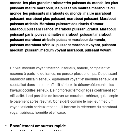
monde
,
les plus grand marabout très puissant du monde
,
les plus
puissant maitre marabout
,
les puissants maitres marabouts du
monde
,
les puissants marabouts du monde
,
maitre marabout
puissant
,
marabout plus puissant
,
marabout puissant
,
Marabout
puissant africain
,
Marabout puissant des rituels d'amour
,
Marabout puissant France
,
marabout puissant gratuit
,
Marabout
puissant paris
,
puissant maitre marabout
,
puissant marabout
,
puissant marabout africain
,
puissant marabout du monde
,
puissant marabout sérieux
,
puissant marabout voyant
,
puissant
medium
,
puissant medium voyant marabout
,
puissant voyant
Un vrai medium voyant marabout sérieux, honête, compétent et
reconnu à paris ile de france, ne perdez plus de temps. Ce puissant
marabout africain serieux, également voyant et médium sérieux, est
spécialisé dans le retour affectif sérieux, le désenvoûtement et les
travaux occultes sérieux. De nombreux témoignages confirment son
efficacité. Il est possible de trouver un marabout sérieux, qui accepte
le paiement après résultat. Considéré comme le meilleur medium
voyant africain sérieux reconnu, il incarne la référence du marabout
voyant sérieux, honnête et efficace.
Envoûtement amoureux rapide