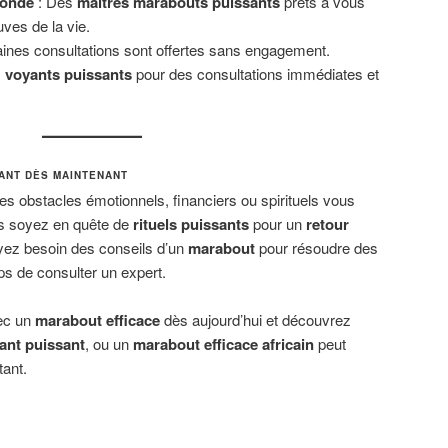
monde
: Des
maîtres marabouts puissants
prêts à vous
uves de la vie.
aines consultations sont offertes sans engagement.
s
voyants puissants
pour des consultations immédiates et
ANT DÈS MAINTENANT
es obstacles émotionnels, financiers ou spirituels vous
s soyez en quête de
rituels puissants
pour un
retour
yez besoin des conseils d’un
marabout
pour résoudre des
ps de consulter un expert.
ec un
marabout efficace
dès aujourd’hui et découvrez
ant puissant
, ou un
marabout efficace africain
peut
tant.