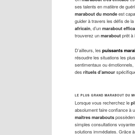
ses talents en matière de guéri
marabout du monde
est capa
guider à travers les défis de l
africain
, d’un
marabout effica
trouverez un
marabout
prêt à 
D’ailleurs, les
puissants mar
résoudre les situations les pl
sentimentaux ou émotionnels, i
des
rituels d’amour
spécifiqu
LE PLUS GRAND MARABOUT DU MO
Lorsque vous recherchez le
p
absolument faire confiance à 
maîtres marabouts
possèdent 
simples consultations voyantes
solutions immédiates. Grâce 