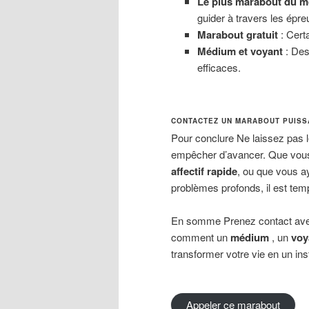
Le plus marabout du 
guider à travers les épre
Marabout gratuit
: Cert
Médium et voyant
: De
efficaces.
CONTACTEZ UN MARABOUT PUISS
Pour conclure Ne laissez pas l
empêcher d’avancer. Que vou
affectif rapide
, ou que vous a
problèmes profonds, il est tem
En somme Prenez contact av
comment un
médium
, un
voy
transformer votre vie en un ins
Appeler ce marabout