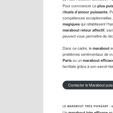
Pour commencer Le
plus pui
rituels d’amour puissants
. P
compétences exceptionnelles
magiques
qui rétablissent l’h
marabout retour affectif
, sa
peuvent vous permettre de réc
Dans ce cadre, le
marabout
e
problèmes sentimentaux de ma
Paris
ou un
marabout efficac
familiale grâce à son savoir-fai
Contacter le Marabout puis
LE MARABOUT TRÈS PUISSANT : 
Un
marabout très efficace
es