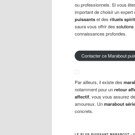
ou professionnels. Si vous ête
important de choisir un expert
puissants
et des
rituels spiri
saura vous offrir des
solutions
connaissances profondes.
Contacter ce Marabout pui
Par ailleurs, il existe des
mara
notamment pour un
retour aff
affectif
, vous vous assurez de 
amoureux. Un
marabout séri
concrets.
LE PLUS PUISSANT MARABOUT : 