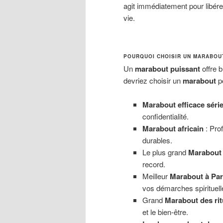
agit immédiatement pour libérer
vie.
POURQUOI CHOISIR UN MARABOU
Un
marabout puissant
offre b
devriez choisir un
marabout
po
Marabout efficace séri
confidentialité.
Marabout africain
: Prof
durables.
Le plus grand
Marabout e
record.
Meilleur
Marabout à Par
vos démarches spirituell
Grand
Marabout des ri
et le bien-être.