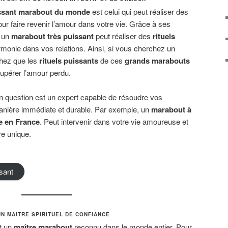
ssant marabout du monde
est celui qui peut réaliser des
our faire revenir l’amour dans votre vie. Grâce à ses
, un
marabout très puissant
peut réaliser des
rituels
armonie dans vos relations. Ainsi, si vous cherchez un
chez que les
rituels puissants
de ces
grands marabouts
upérer l’amour perdu.
n question est un expert capable de résoudre vos
nière immédiate et durable. Par exemple, un
marabout à
e en France
. Peut intervenir dans votre vie amoureuse et
re unique.
sant
UN MAITRE SPIRITUEL DE CONFIANCE
t un
maître marabout
reconnu dans le monde entier. Pour