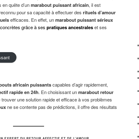
s en quête d’un
marabout puissant africain
, il est
 reconnu pour sa capacité à effectuer des
rituels d’amour
tuels
efficaces. En effet, un
marabout puissant sérieux
 concrètes grâce à ses
pratiques ancestrales
et ses
ssant
bouts
africain
puissants
capables d’agir rapidement,
ectif rapide en 24h
. En choisissant un
marabout retour
trouver une solution rapide et efficace à vos problèmes
eux
ne se contente pas de prédictions, il offre des résultats
UN EXPERT DU RETOUR AFFECTIF ET DE L’AMOUR