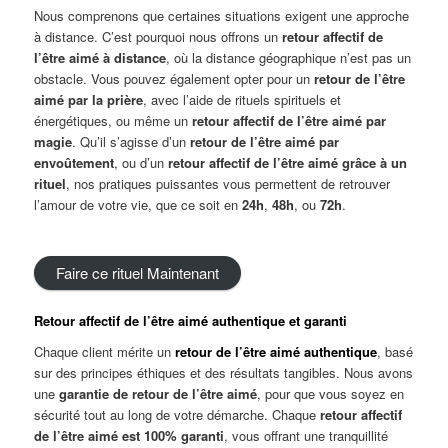
Nous comprenons que certaines situations exigent une approche
à distance. C’est pourquoi nous offrons un
retour
a
ffectif de
l’être aimé à distance
, où la distance géographique n’est pas un
obstacle. Vous pouvez également opter pour un
retour de l’être
aimé par la prière
, avec l’aide de rituels spirituels et
énergétiques, ou même un
retour
a
ffectif
de l’être aimé par
magie
. Qu’il s’agisse d’un
retour de l’être aimé par
envoûtement
, ou d’un
retour
a
ffectif
de l’être aimé grâce à un
rituel
, nos pratiques puissantes vous permettent de retrouver
l’amour de votre vie, que ce soit en
24h
,
48h
, ou
72h
.
Faire ce rituel Maintenant
Retour
a
ffectif
de l’être aimé authentique et garanti
Chaque client mérite un
retour de l’être aimé authentique
, basé
sur des principes éthiques et des résultats tangibles. Nous avons
une
garantie de retour de l’être aimé
, pour que vous soyez en
sécurité tout au long de votre démarche. Chaque
retour
a
ffectif
de l’être aimé est 100% garanti
, vous offrant une tranquillité