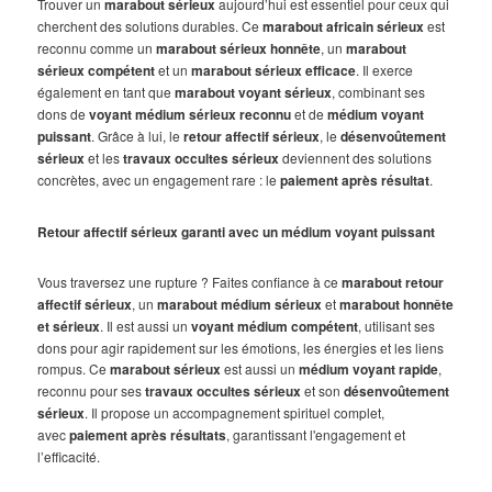
Trouver un
marabout sérieux
aujourd’hui est essentiel pour ceux qui
cherchent des solutions durables. Ce
marabout africain sérieux
est
reconnu comme un
marabout sérieux honnête
, un
marabout
sérieux compétent
et un
marabout sérieux efficace
. Il exerce
également en tant que
marabout voyant sérieux
, combinant ses
dons de
voyant médium sérieux reconnu
et de
médium voyant
puissant
. Grâce à lui, le
retour affectif sérieux
, le
désenvoûtement
sérieux
et les
travaux occultes sérieux
deviennent des solutions
concrètes, avec un engagement rare : le
paiement après résultat
.
Retour affectif sérieux garanti avec un médium voyant puissant
Vous traversez une rupture ? Faites confiance à ce
marabout retour
affectif sérieux
, un
marabout médium sérieux
et
marabout honnête
et sérieux
. Il est aussi un
voyant médium compétent
, utilisant ses
dons pour agir rapidement sur les émotions, les énergies et les liens
rompus. Ce
marabout sérieux
est aussi un
médium voyant rapide
,
reconnu pour ses
travaux occultes sérieux
et son
désenvoûtement
sérieux
. Il propose un accompagnement spirituel complet,
avec
paiement après résultats
, garantissant l'engagement et
l’efficacité.