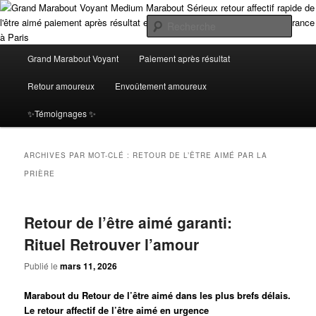
Aller
Aller
Grand Marabout Voyant Médium Africain Spécialiste en Retour Affectif avec
Paiement Après Résultat. Profitez d’une voyance sérieuse et fiable en ligne,
au
au
Rech
disponible à Paris et en Île-de-France. Obtenez des résultats concrets et
contenu
contenu
immédiats, sans risque, seulement après avoir vu l'efficacité de mes rituels
principal
secondaire
Menu
Grand Marabout Voyant Medium
Grand Marabout Voyant
Paiement après résultat
puissants ! le plus grand Marabout Voyant Médium Expert en Retour Affectif
principal
et en envoutement amoureux paride avec Paiement Après Résultat. Offrez-
Marabout Sérieux retour affectif
Retour amoureux
Envoûtement amoureux
vous une voyance sérieuse et puissante, Grâce à mes rituels éprouvés, je
vous garantis un retour affectif immédiat et durable, avec des résultats
rapide de l'être aimé paiement après
✨Témoignages ✨
visibles avant tout paiement
résultat et de la voyance en ligne en
ARCHIVES PAR MOT-CLÉ :
RETOUR DE L’ÊTRE AIMÉ PAR LA
Ile de France à Paris
PRIÈRE
Retour de l’être aimé garanti:
Rituel Retrouver l’amour
Publié le
mars 11, 2026
Marabout du
Retour de l’être aimé dans les plus brefs délais
.
Le
retour
a
ffectif
de l’être aimé en urgence