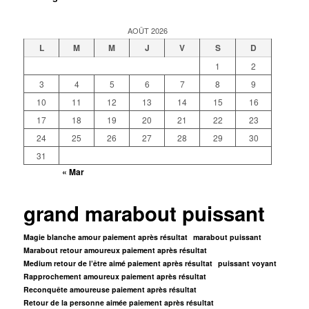
AOÛT 2026
L
M
M
J
V
S
D
1
2
3
4
5
6
7
8
9
10
11
12
13
14
15
16
17
18
19
20
21
22
23
24
25
26
27
28
29
30
31
« Mar
grand marabout puissant
Magie blanche amour paiement après résultat
marabout puissant
Marabout retour amoureux paiement après résultat
Medium retour de l’être aimé paiement après résultat
puissant voyant
Rapprochement amoureux paiement après résultat
Reconquête amoureuse paiement après résultat
Retour de la personne aimée paiement après résultat