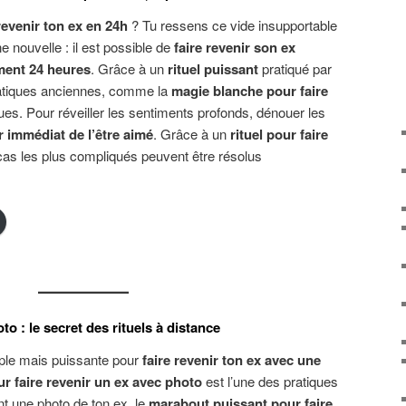
 revenir ton ex en 24h
? Tu ressens ce vide insupportable
 nouvelle : il est possible de
faire revenir son ex
ment 24 heures
. Grâce à un
rituel puissant
pratiqué par
atiques anciennes, comme la
magie blanche pour faire
ues. Pour réveiller les sentiments profonds, dénouer les
ur immédiat de l’être aimé
. Grâce à un
rituel pour faire
as les plus compliqués peuvent être résolus
to : le secret des rituels à distance
le mais puissante pour
faire revenir ton ex avec une
ur faire revenir un ex avec photo
est l’une des pratiques
ant une photo de ton ex, le
marabout puissant pour faire