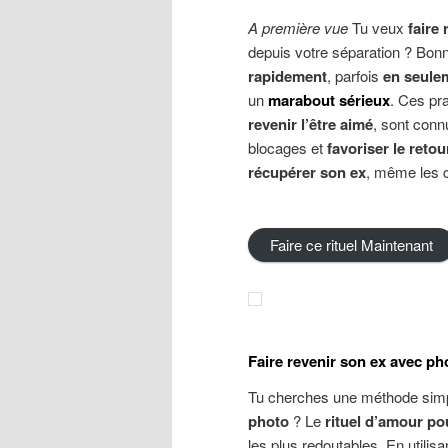
A première vue
Tu veux
faire
depuis votre séparation ? Bonne
rapidement
, parfois
en seule
un
marabout sérieux
. Ces pr
revenir l’être aimé
, sont conn
blocages et
favoriser le reto
récupérer son ex
, même les c
Faire ce rituel Maintenant
Faire revenir son ex avec pho
Tu cherches une méthode simp
photo
? Le
rituel d’amour po
les plus redoutables. En utilis