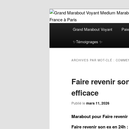
Aller
Aller
Grand Marabout Voyant Médium A
au
au
Profitez d’une voyance sérieuse
résultats concrets et immédiats,
contenu
contenu
Menu
Grand Marabo
Grand Marabout Voyant
Paie
puissants ! le plus grand Mara
principal
secondaire
principal
Sérieux retour
amoureux paride avec Paiement 
✨Témoignages ✨
Grâce à mes rituels éprouvés, j
paiement aprè
résultats visibles avant tout pa
ligne en Ile d
ARCHIVES PAR MOT-CLÉ :
COMMEN
Faire revenir so
efficace
Publié le
mars 11, 2026
Marabout pour Faire revenir 
Faire revenir son ex en 24h :