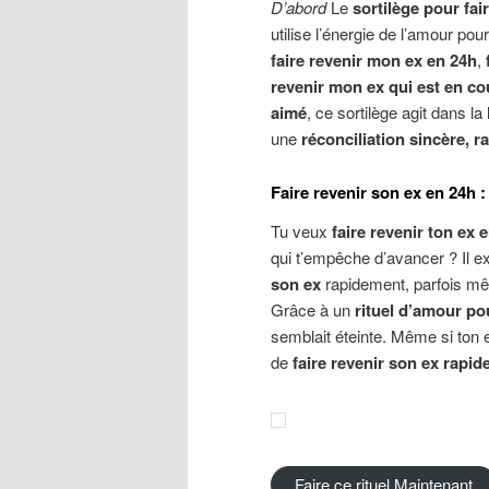
D’abord
Le
sortilège pour fa
utilise l’énergie de l’amour pou
faire revenir mon ex en 24h
,
revenir mon ex qui est en co
aimé
, ce sortilège agit dans la 
une
réconciliation sincère, r
Faire revenir son ex en 24h :
Tu veux
faire revenir ton ex 
qui t’empêche d’avancer ? Il e
son ex
rapidement, parfois 
Grâce à un
rituel d’amour pou
semblait éteinte. Même si ton e
de
faire revenir son ex rapi
Faire ce rituel Maintenant