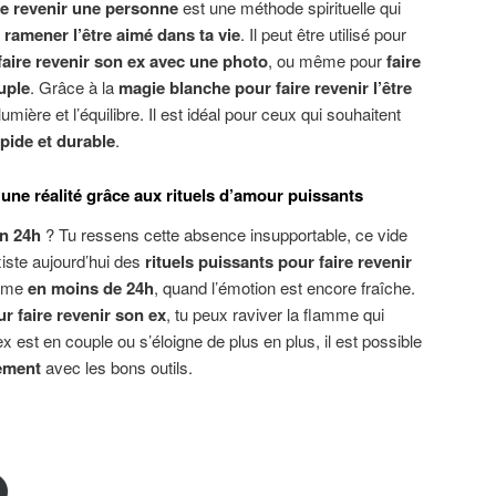
ire revenir une personne
est une méthode spirituelle qui
r
ramener l’être aimé dans ta vie
. Il peut être utilisé pour
faire revenir son ex avec une photo
, ou même pour
faire
uple
. Grâce à la
magie blanche pour faire revenir l’être
lumière et l’équilibre. Il est idéal pour ceux qui souhaitent
apide et durable
.
 une réalité grâce aux rituels d’amour puissants
en 24h
? Tu ressens cette absence insupportable, ce vide
xiste aujourd’hui des
rituels puissants pour faire revenir
même
en moins de 24h
, quand l’émotion est encore fraîche.
r faire revenir son ex
, tu peux raviver la flamme qui
x est en couple ou s’éloigne de plus en plus, il est possible
dement
avec les bons outils.