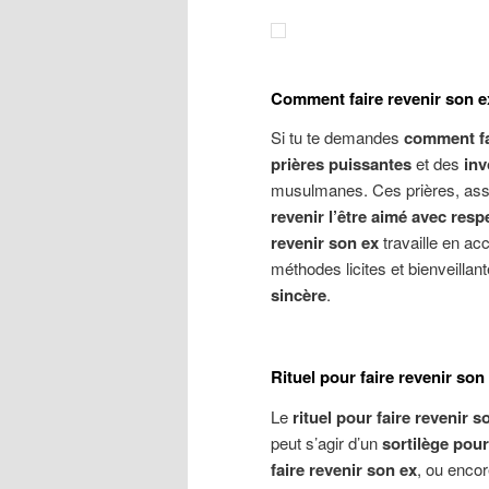
Comment faire revenir son ex 
Si tu te demandes
comment fa
prières puissantes
et des
inv
musulmanes. Ces prières, as
revenir l’être aimé avec resp
revenir son ex
travaille en ac
méthodes licites et bienveillan
sincère
.
Rituel pour faire revenir son
Le
rituel pour faire revenir s
peut s’agir d’un
sortilège pour
faire revenir son ex
, ou enco