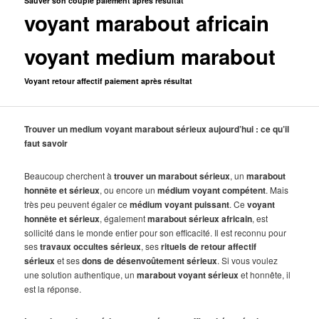
Sauver son couple paiement après résultat
voyant marabout africain
voyant medium marabout
Voyant retour affectif paiement après résultat
Trouver un medium voyant marabout sérieux aujourd’hui : ce qu’il
faut savoir
Beaucoup cherchent à
trouver un marabout sérieux
, un
marabout
honnête et sérieux
, ou encore un
médium voyant compétent
. Mais
très peu peuvent égaler ce
médium voyant puissant
. Ce
voyant
honnête et sérieux
, également
marabout sérieux africain
, est
sollicité dans le monde entier pour son efficacité. Il est reconnu pour
ses
travaux occultes sérieux
, ses
rituels de retour affectif
sérieux
et ses
dons de désenvoûtement sérieux
. Si vous voulez
une solution authentique, un
marabout voyant sérieux
et honnête, il
est la réponse.