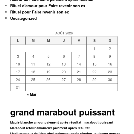
Rituel d'amour pour Faire revenir son ex
Rituel pour Faire revenir son ex
Uncategorized
AOÛT 2026
L
M
M
J
V
S
D
1
2
3
4
5
6
7
8
9
10
11
12
13
14
15
16
17
18
19
20
21
22
23
24
25
26
27
28
29
30
31
« Mar
grand marabout puissant
Magie blanche amour paiement après résultat
marabout puissant
Marabout retour amoureux paiement après résultat
Medium retour de l’être aimé paiement après résultat
puissant voyant