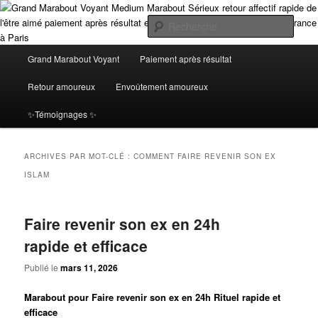
Aller
Aller
Grand Marabout Voyant Médium Africain Spécialiste en Retour Affectif avec
Paiement Après Résultat. Profitez d’une voyance sérieuse et fiable en ligne,
au
au
Rech
disponible à Paris et en Île-de-France. Obtenez des résultats concrets et
contenu
contenu
immédiats, sans risque, seulement après avoir vu l'efficacité de mes rituels
principal
secondaire
Menu
Grand Marabout Voyant Medium
Grand Marabout Voyant
Paiement après résultat
puissants ! le plus grand Marabout Voyant Médium Expert en Retour Affectif
principal
et en envoutement amoureux paride avec Paiement Après Résultat. Offrez-
Marabout Sérieux retour affectif
Retour amoureux
Envoûtement amoureux
vous une voyance sérieuse et puissante, Grâce à mes rituels éprouvés, je
vous garantis un retour affectif immédiat et durable, avec des résultats
rapide de l'être aimé paiement après
✨Témoignages ✨
visibles avant tout paiement
résultat et de la voyance en ligne en
ARCHIVES PAR MOT-CLÉ :
COMMENT FAIRE REVENIR SON EX
Ile de France à Paris
ISLAM
Faire revenir son ex en 24h
rapide et efficace
Publié le
mars 11, 2026
Marabout pour Faire revenir son ex en 24h Rituel rapide et
efficace