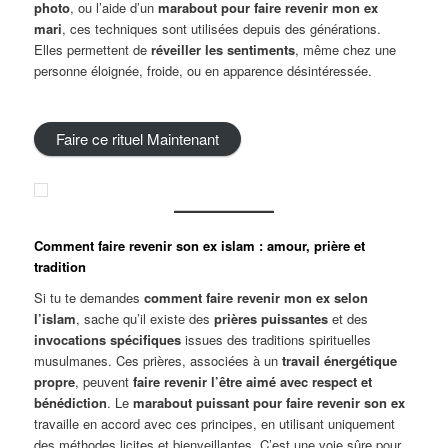
photo
, ou l’aide d’un
marabout pour faire revenir mon ex
mari
, ces techniques sont utilisées depuis des générations.
Elles permettent de
réveiller les sentiments
, même chez une
personne éloignée, froide, ou en apparence désintéressée.
Faire ce rituel Maintenant
Comment faire revenir son ex islam : amour, prière et
tradition
Si tu te demandes
comment faire revenir mon ex selon
l’islam
, sache qu’il existe des
prières puissantes
et des
invocations spécifiques
issues des traditions spirituelles
musulmanes. Ces prières, associées à un
travail énergétique
propre
, peuvent
faire revenir l’être aimé avec respect et
bénédiction
. Le
marabout puissant pour faire revenir son ex
travaille en accord avec ces principes, en utilisant uniquement
des méthodes licites et bienveillantes. C’est une voie sûre pour