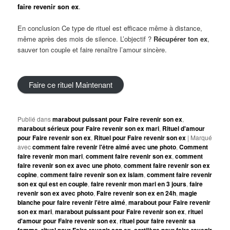
faire revenir son ex
.
En conclusion Ce type de rituel est efficace même à distance,
même après des mois de silence. L’objectif ?
Récupérer ton ex
,
sauver ton couple et faire renaître l’amour sincère.
Faire ce rituel Maintenant
Publié dans
marabout puissant pour Faire revenir son ex
,
marabout sérieux pour Faire revenir son ex mari
,
Rituel d'amour
pour Faire revenir son ex
,
Rituel pour Faire revenir son ex
|
Marqué
avec
comment faire revenir l'être aimé avec une photo
,
Comment
faire revenir mon mari
,
comment faire revenir son ex
,
comment
faire revenir son ex avec une photo
,
comment faire revenir son ex
copine
,
comment faire revenir son ex islam
,
comment faire revenir
son ex qui est en couple
,
faire revenir mon mari en 3 jours
,
faire
revenir son ex avec photo
,
Faire revenir son ex en 24h
,
magie
blanche pour faire revenir l'être aimé
,
marabout pour Faire revenir
son ex mari
,
marabout puissant pour Faire revenir son ex
,
rituel
d'amour pour Faire revenir son ex
,
rituel pour faire revenir sa
femme
,
rituel pour Faire revenir son ex
,
sortilège pour faire revenir