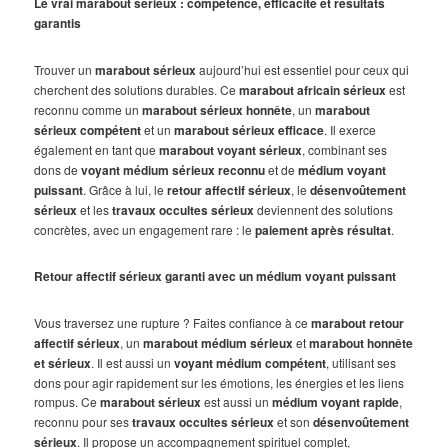
Le vrai marabout sérieux : compétence, efficacité et résultats
garantis
Trouver un
marabout sérieux
aujourd’hui est essentiel pour ceux qui
cherchent des solutions durables. Ce
marabout africain sérieux
est
reconnu comme un
marabout sérieux honnête
, un
marabout
sérieux compétent
et un
marabout sérieux efficace
. Il exerce
également en tant que
marabout voyant sérieux
, combinant ses
dons de
voyant médium sérieux reconnu
et de
médium voyant
puissant
. Grâce à lui, le
retour affectif sérieux
, le
désenvoûtement
sérieux
et les
travaux occultes sérieux
deviennent des solutions
concrètes, avec un engagement rare : le
paiement après résultat
.
Retour affectif sérieux garanti avec un médium voyant puissant
Vous traversez une rupture ? Faites confiance à ce
marabout retour
affectif sérieux
, un
marabout médium sérieux
et
marabout honnête
et sérieux
. Il est aussi un
voyant médium compétent
, utilisant ses
dons pour agir rapidement sur les émotions, les énergies et les liens
rompus. Ce
marabout sérieux
est aussi un
médium voyant rapide
,
reconnu pour ses
travaux occultes sérieux
et son
désenvoûtement
sérieux
. Il propose un accompagnement spirituel complet,