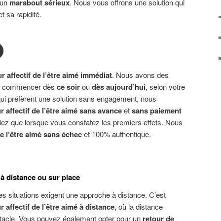
 un
marabout sérieux
. Nous vous offrons une solution qui
t sa rapidité.
ur
a
ffectif de l’être aimé immédiat
. Nous avons des
 de commencer dès
ce soir
ou
dès aujourd’hui
, selon votre
qui préfèrent une solution sans engagement, nous
ur
a
ffectif
de l’être aimé sans avance
et
sans paiement
yiez que lorsque vous constatez les premiers effets. Nous
e l’être aimé sans échec
et 100% authentique.
é à distance ou sur place
 situations exigent une approche à distance. C’est
ur
a
ffectif de l’être aimé à distance
, où la distance
tacle. Vous pouvez également opter pour un
retour de