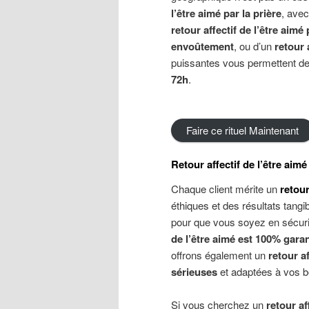
l’être aimé par la prière
, avec
retour
a
ffectif
de l’être aimé
envoûtement
, ou d’un
retour
puissantes vous permettent de 
72h
.
Faire ce rituel Maintenant
Retour
a
ffectif
de l’être aimé
Chaque client mérite un
retour
éthiques et des résultats tang
pour que vous soyez en sécuri
de l’être aimé est 100% garan
offrons également un
retour
a
sérieuses
et adaptées à vos b
Si vous cherchez un
retour
a
f