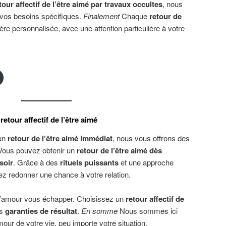
tour
a
ffectif de l’être aimé par travaux occultes
, nous
vos besoins spécifiques.
Finalement
Chaque
retour de
ère personnalisée, avec une attention particulière à votre
 retour
a
ffectif
de l’être aimé
’un
retour de l’être aimé immédiat
, nous vous offrons des
 Vous pouvez obtenir un
retour de l’être aimé dès
soir
. Grâce à des
rituels puissants
et une approche
vez redonner une chance à votre relation.
 l’amour vous échapper. Choisissez un
retour
a
ffectif de
es
garanties de résultat
.
En somme
Nous sommes ici
mour de votre vie, peu importe votre situation.