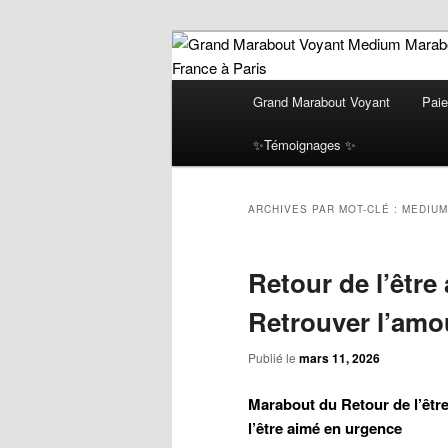
Aller
Aller
Grand Marabout Voyant Médium A
au
au
Profitez d’une voyance sérieuse
résultats concrets et immédiats,
contenu
contenu
Menu
Grand Marabo
Grand Marabout Voyant
Paie
puissants ! le plus grand Mara
principal
secondaire
principal
Sérieux retour
amoureux paride avec Paiement 
✨Témoignages ✨
Grâce à mes rituels éprouvés, j
paiement aprè
résultats visibles avant tout pa
ligne en Ile d
ARCHIVES PAR MOT-CLÉ :
MEDIUM
Retour de l’être 
Retrouver l’amo
Publié le
mars 11, 2026
Marabout du
Retour de l’êtr
l’être aimé en urgence