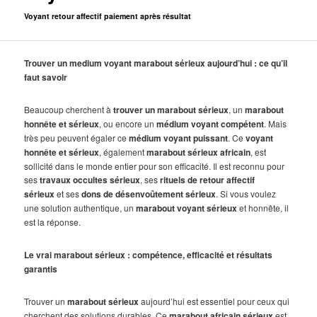
Voyant retour affectif paiement après résultat
Trouver un medium voyant marabout sérieux aujourd’hui : ce qu’il
faut savoir
Beaucoup cherchent à
trouver un marabout sérieux
, un
marabout
honnête et sérieux
, ou encore un
médium voyant compétent
. Mais
très peu peuvent égaler ce
médium voyant puissant
. Ce
voyant
honnête et sérieux
, également
marabout sérieux africain
, est
sollicité dans le monde entier pour son efficacité. Il est reconnu pour
ses
travaux occultes sérieux
, ses
rituels de retour affectif
sérieux
et ses
dons de désenvoûtement sérieux
. Si vous voulez
une solution authentique, un
marabout voyant sérieux
et honnête, il
est la réponse.
Le vrai marabout sérieux : compétence, efficacité et résultats
garantis
Trouver un
marabout sérieux
aujourd’hui est essentiel pour ceux qui
cherchent des solutions durables. Ce
marabout africain sérieux
est