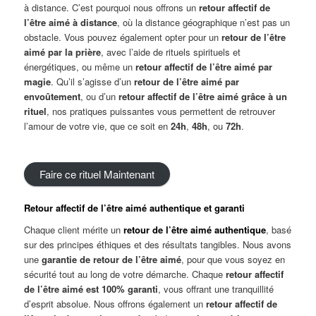
à distance. C’est pourquoi nous offrons un
retour
a
ffectif de
l’être aimé à distance
, où la distance géographique n’est pas un
obstacle. Vous pouvez également opter pour un
retour de l’être
aimé par la prière
, avec l’aide de rituels spirituels et
énergétiques, ou même un
retour
a
ffectif
de l’être aimé par
magie
. Qu’il s’agisse d’un
retour de l’être aimé par
envoûtement
, ou d’un
retour
a
ffectif
de l’être aimé grâce à un
rituel
, nos pratiques puissantes vous permettent de retrouver
l’amour de votre vie, que ce soit en
24h
,
48h
, ou
72h
.
Faire ce rituel Maintenant
Retour
a
ffectif
de l’être aimé authentique et garanti
Chaque client mérite un
retour de l’être aimé authentique
, basé
sur des principes éthiques et des résultats tangibles. Nous avons
une
garantie de retour de l’être aimé
, pour que vous soyez en
sécurité tout au long de votre démarche. Chaque
retour
a
ffectif
de l’être aimé est 100% garanti
, vous offrant une tranquillité
d’esprit absolue. Nous offrons également un
retour
a
ffectif de