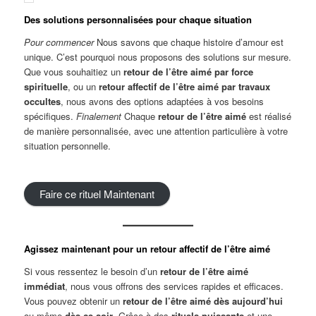
Des solutions personnalisées pour chaque situation
Pour commencer
Nous savons que chaque histoire d’amour est
unique. C’est pourquoi nous proposons des solutions sur mesure.
Que vous souhaitiez un
retour de l’être aimé par force
spirituelle
, ou un
retour
a
ffectif de l’être aimé par travaux
occultes
, nous avons des options adaptées à vos besoins
spécifiques.
Finalement
Chaque
retour de l’être aimé
est réalisé
de manière personnalisée, avec une attention particulière à votre
situation personnelle.
Faire ce rituel Maintenant
Agissez maintenant pour un retour
a
ffectif
de l’être aimé
Si vous ressentez le besoin d’un
retour de l’être aimé
immédiat
, nous vous offrons des services rapides et efficaces.
Vous pouvez obtenir un
retour de l’être aimé dès aujourd’hui
ou même
dès ce soir
. Grâce à des
rituels puissants
et une