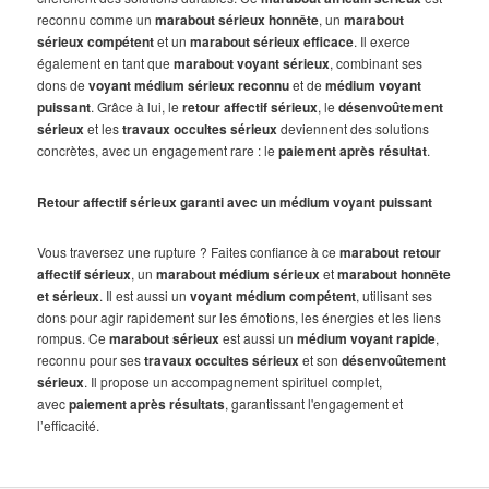
reconnu comme un
marabout sérieux honnête
, un
marabout
sérieux compétent
et un
marabout sérieux efficace
. Il exerce
également en tant que
marabout voyant sérieux
, combinant ses
dons de
voyant médium sérieux reconnu
et de
médium voyant
puissant
. Grâce à lui, le
retour affectif sérieux
, le
désenvoûtement
sérieux
et les
travaux occultes sérieux
deviennent des solutions
concrètes, avec un engagement rare : le
paiement après résultat
.
Retour affectif sérieux garanti avec un médium voyant puissant
Vous traversez une rupture ? Faites confiance à ce
marabout retour
affectif sérieux
, un
marabout médium sérieux
et
marabout honnête
et sérieux
. Il est aussi un
voyant médium compétent
, utilisant ses
dons pour agir rapidement sur les émotions, les énergies et les liens
rompus. Ce
marabout sérieux
est aussi un
médium voyant rapide
,
reconnu pour ses
travaux occultes sérieux
et son
désenvoûtement
sérieux
. Il propose un accompagnement spirituel complet,
avec
paiement après résultats
, garantissant l'engagement et
l’efficacité.