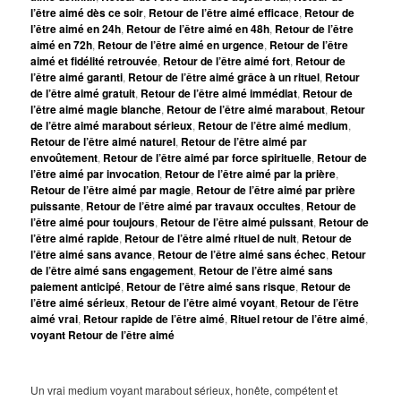
l’être aimé dès ce soir
,
Retour de l’être aimé efficace
,
Retour de
l’être aimé en 24h
,
Retour de l’être aimé en 48h
,
Retour de l’être
aimé en 72h
,
Retour de l’être aimé en urgence
,
Retour de l’être
aimé et fidélité retrouvée
,
Retour de l’être aimé fort
,
Retour de
l’être aimé garanti
,
Retour de l’être aimé grâce à un rituel
,
Retour
de l’être aimé gratuit
,
Retour de l’être aimé immédiat
,
Retour de
l’être aimé magie blanche
,
Retour de l’être aimé marabout
,
Retour
de l’être aimé marabout sérieux
,
Retour de l’être aimé medium
,
Retour de l’être aimé naturel
,
Retour de l’être aimé par
envoûtement
,
Retour de l’être aimé par force spirituelle
,
Retour de
l’être aimé par invocation
,
Retour de l’être aimé par la prière
,
Retour de l’être aimé par magie
,
Retour de l’être aimé par prière
puissante
,
Retour de l’être aimé par travaux occultes
,
Retour de
l’être aimé pour toujours
,
Retour de l’être aimé puissant
,
Retour de
l’être aimé rapide
,
Retour de l’être aimé rituel de nuit
,
Retour de
l’être aimé sans avance
,
Retour de l’être aimé sans échec
,
Retour
de l’être aimé sans engagement
,
Retour de l’être aimé sans
paiement anticipé
,
Retour de l’être aimé sans risque
,
Retour de
l’être aimé sérieux
,
Retour de l’être aimé voyant
,
Retour de l’être
aimé vrai
,
Retour rapide de l’être aimé
,
Rituel retour de l’être aimé
,
voyant Retour de l’être aimé
Un vrai medium voyant marabout sérieux, honête, compétent et