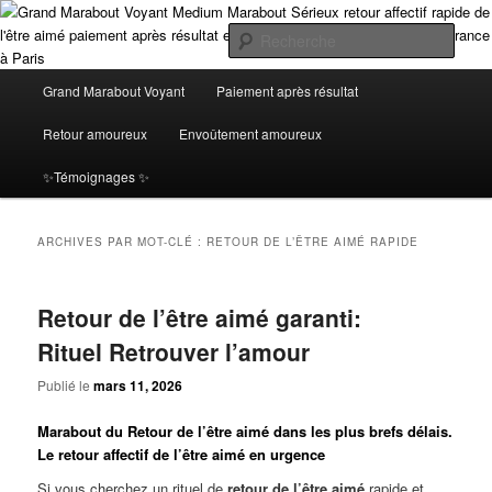
Aller
Aller
Grand Marabout Voyant Médium Africain Spécialiste en Retour Affectif avec
Paiement Après Résultat. Profitez d’une voyance sérieuse et fiable en ligne,
au
au
Rech
disponible à Paris et en Île-de-France. Obtenez des résultats concrets et
contenu
contenu
immédiats, sans risque, seulement après avoir vu l'efficacité de mes rituels
principal
secondaire
Menu
Grand Marabout Voyant Medium
Grand Marabout Voyant
Paiement après résultat
puissants ! le plus grand Marabout Voyant Médium Expert en Retour Affectif
principal
et en envoutement amoureux paride avec Paiement Après Résultat. Offrez-
Marabout Sérieux retour affectif
Retour amoureux
Envoûtement amoureux
vous une voyance sérieuse et puissante, Grâce à mes rituels éprouvés, je
vous garantis un retour affectif immédiat et durable, avec des résultats
rapide de l'être aimé paiement après
✨Témoignages ✨
visibles avant tout paiement
résultat et de la voyance en ligne en
ARCHIVES PAR MOT-CLÉ :
RETOUR DE L’ÊTRE AIMÉ RAPIDE
Ile de France à Paris
Retour de l’être aimé garanti:
Rituel Retrouver l’amour
Publié le
mars 11, 2026
Marabout du
Retour de l’être aimé dans les plus brefs délais
.
Le
retour
a
ffectif
de l’être aimé en urgence
Si vous cherchez un rituel de
retour de l’être aimé
rapide et