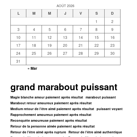
AOÛT 2026
L
M
M
J
V
S
D
1
2
3
4
5
6
7
8
9
10
11
12
13
14
15
16
17
18
19
20
21
22
23
24
25
26
27
28
29
30
31
« Mar
grand marabout puissant
Magie blanche amour paiement après résultat
marabout puissant
Marabout retour amoureux paiement après résultat
Medium retour de l’être aimé paiement après résultat
puissant voyant
Rapprochement amoureux paiement après résultat
Reconquête amoureuse paiement après résultat
Retour de la personne aimée paiement après résultat
Retour de l’être aimé après rupture
Retour de l’être aimé authentique