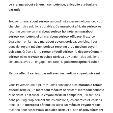
Le vrai marabout sérieux : compétence, efficacité et résultats
garantis
Trouver un
marabout sérieux
aujourd’hui est essentiel pour ceux qui
cherchent des solutions durables. Ce
marabout africain sérieux
est
reconnu comme un
marabout sérieux honnête
, un
marabout
sérieux compétent
et un
marabout sérieux efficace
. Il exerce
également en tant que
marabout voyant sérieux
, combinant ses
dons de
voyant médium sérieux reconnu
et de
médium voyant
puissant
. Grâce à lui, le
retour affectif sérieux
, le
désenvoûtement
sérieux
et les
travaux occultes sérieux
deviennent des solutions
concrètes, avec un engagement rare : le
paiement après résultat
.
Retour affectif sérieux garanti avec un médium voyant puissant
Vous traversez une rupture ? Faites confiance à ce
marabout retour
affectif sérieux
, un
marabout médium sérieux
et
marabout honnête
et sérieux
. Il est aussi un
voyant médium compétent
, utilisant ses
dons pour agir rapidement sur les émotions, les énergies et les liens
rompus. Ce
marabout sérieux
est aussi un
médium voyant rapide
,
reconnu pour ses
travaux occultes sérieux
et son
désenvoûtement