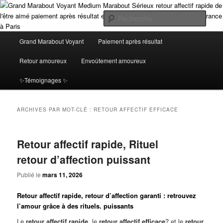
Aller
Aller
Grand Marabout Voyant Médium Africain Spécialiste en Retour Affectif avec
Paiement Après Résultat. Profitez d’une voyance sérieuse et fiable en ligne,
au
au
Rech
disponible à Paris et en Île-de-France. Obtenez des résultats concrets et
contenu
contenu
immédiats, sans risque, seulement après avoir vu l'efficacité de mes rituels
principal
secondaire
Menu
Grand Marabout Voyant Medium
Grand Marabout Voyant
Paiement après résultat
puissants ! le plus grand Marabout Voyant Médium Expert en Retour Affectif
principal
et en envoutement amoureux paride avec Paiement Après Résultat. Offrez-
Marabout Sérieux retour affectif
Retour amoureux
Envoûtement amoureux
vous une voyance sérieuse et puissante, Grâce à mes rituels éprouvés, je
vous garantis un retour affectif immédiat et durable, avec des résultats
rapide de l'être aimé paiement après
✨Témoignages ✨
visibles avant tout paiement
résultat et de la voyance en ligne en
ARCHIVES PAR MOT-CLÉ :
RETOUR AFFECTIF EFFICACE
Ile de France à Paris
Retour affectif rapide, Rituel
retour d’affection puissant
Publié le
mars 11, 2026
Retour affectif rapide, retour d’affection garanti : retrouvez
l’amour grâce à des rituels. puissants
Le
retour affectif rapide
, le
retour affectif efficace
? et le
retour