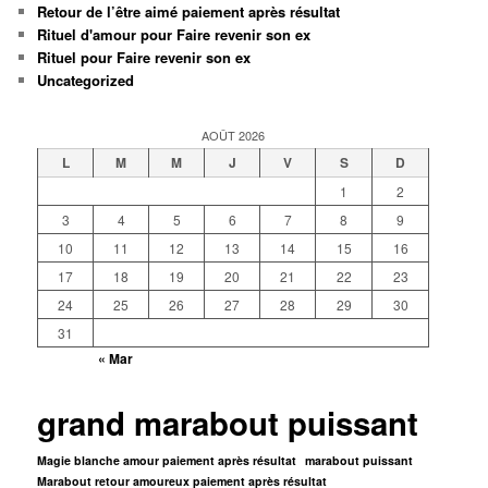
Retour de l’être aimé paiement après résultat
Rituel d'amour pour Faire revenir son ex
Rituel pour Faire revenir son ex
Uncategorized
AOÛT 2026
L
M
M
J
V
S
D
1
2
3
4
5
6
7
8
9
10
11
12
13
14
15
16
17
18
19
20
21
22
23
24
25
26
27
28
29
30
31
« Mar
grand marabout puissant
Magie blanche amour paiement après résultat
marabout puissant
Marabout retour amoureux paiement après résultat