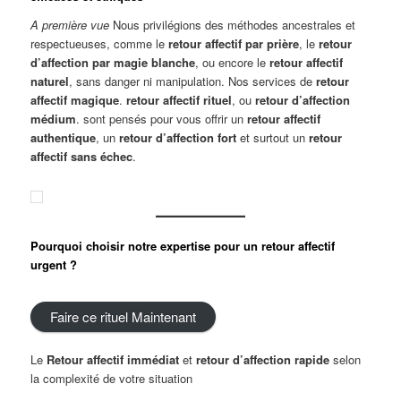
A première vue
Nous privilégions des méthodes ancestrales et
respectueuses, comme le
retour affectif par prière
, le
retour
d’affection par magie blanche
, ou encore le
retour affectif
naturel
, sans danger ni manipulation. Nos services de
retour
affectif magique
.
retour affectif rituel
, ou
retour d’affection
médium
. sont pensés pour vous offrir un
retour affectif
authentique
, un
retour d’affection fort
et surtout un
retour
affectif sans échec
.
Pourquoi choisir notre expertise pour un retour affectif
urgent ?
Faire ce rituel Maintenant
Le
Retour affectif immédiat
et
retour d’affection rapide
selon
la complexité de votre situation