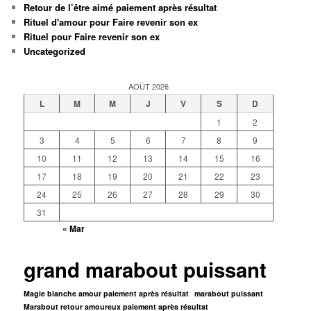
Retour de l’être aimé paiement après résultat
Rituel d'amour pour Faire revenir son ex
Rituel pour Faire revenir son ex
Uncategorized
AOÛT 2026
L
M
M
J
V
S
D
1
2
3
4
5
6
7
8
9
10
11
12
13
14
15
16
17
18
19
20
21
22
23
24
25
26
27
28
29
30
31
« Mar
grand marabout puissant
Magie blanche amour paiement après résultat
marabout puissant
Marabout retour amoureux paiement après résultat