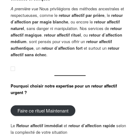
A première vue
Nous privilégions des méthodes ancestrales et
respectueuses, comme le
retour affectif par prière
, le
retour
d’affection par magie blanche
, ou encore le
retour affectif
naturel
, sans danger ni manipulation. Nos services de
retour
affectif magique
.
retour affectif rituel
, ou
retour d’affection
médium
. sont pensés pour vous offrir un
retour affectif
authentique
, un
retour d’affection fort
et surtout un
retour
affectif sans échec
.
Pourquoi choisir notre expertise pour un retour affectif
urgent ?
Faire ce rituel Maintenant
Le
Retour affectif immédiat
et
retour d’affection rapide
selon
la complexité de votre situation