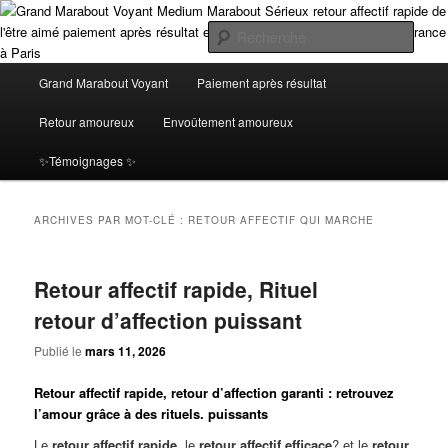
Aller
Aller
Grand Marabout Voyant Médium Africain Spécialiste en Retour Affectif avec
Paiement Après Résultat. Profitez d’une voyance sérieuse et fiable en ligne,
au
au
Rech
disponible à Paris et en Île-de-France. Obtenez des résultats concrets et
contenu
contenu
immédiats, sans risque, seulement après avoir vu l'efficacité de mes rituels
principal
secondaire
Menu
Grand Marabout Voyant Medium
Grand Marabout Voyant
Paiement après résultat
puissants ! le plus grand Marabout Voyant Médium Expert en Retour Affectif
principal
et en envoutement amoureux paride avec Paiement Après Résultat. Offrez-
Marabout Sérieux retour affectif
Retour amoureux
Envoûtement amoureux
vous une voyance sérieuse et puissante, Grâce à mes rituels éprouvés, je
vous garantis un retour affectif immédiat et durable, avec des résultats
rapide de l'être aimé paiement après
✨Témoignages ✨
visibles avant tout paiement
résultat et de la voyance en ligne en
ARCHIVES PAR MOT-CLÉ :
RETOUR AFFECTIF QUI MARCHE
Ile de France à Paris
Retour affectif rapide, Rituel
retour d’affection puissant
Publié le
mars 11, 2026
Retour affectif rapide, retour d’affection garanti : retrouvez
l’amour grâce à des rituels. puissants
Le
retour affectif rapide
, le
retour affectif efficace
? et le
retour