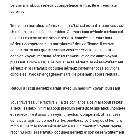
Le vrai marabout sérieux : compétence, efficacité et résultats
garantis
Trouver un
marabout sérieux
aujourd’hui est essentiel pour ceux qui
cherchent des solutions durables. Ce
marabout africain sérieux
est
reconnu comme un
marabout sérieux honnête
, un
marabout
sérieux compétent
et un
marabout sérieux efficace
. Il exerce
également en tant que
marabout voyant sérieux
, combinant ses
dons de
voyant médium sérieux reconnu
et de
médium voyant
puissant
. Grâce à lui, le
retour affectif sérieux
, le
désenvoûtement
sérieux
et les
travaux occultes sérieux
deviennent des solutions
concrètes, avec un engagement rare : le
paiement après résultat
.
Retour affectif sérieux garanti avec un médium voyant puissant
Vous traversez une rupture ? Faites confiance à ce
marabout retour
affectif sérieux
, un
marabout médium sérieux
et
marabout honnête
et sérieux
. Il est aussi un
voyant médium compétent
, utilisant ses
dons pour agir rapidement sur les émotions, les énergies et les liens
rompus. Ce
marabout sérieux
est aussi un
médium voyant rapide
,
reconnu pour ses
travaux occultes sérieux
et son
désenvoûtement